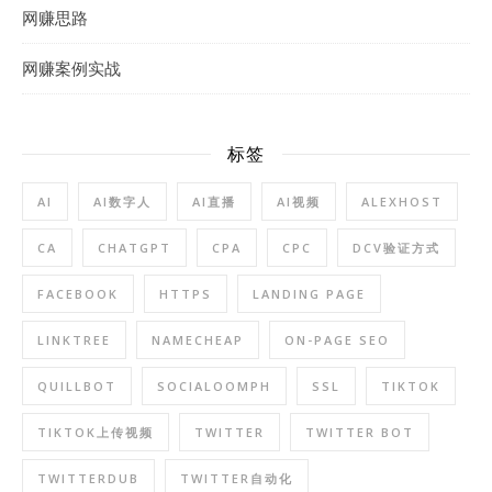
网赚思路
网赚案例实战
标签
AI
AI数字人
AI直播
AI视频
ALEXHOST
CA
CHATGPT
CPA
CPC
DCV验证方式
FACEBOOK
HTTPS
LANDING PAGE
LINKTREE
NAMECHEAP
ON-PAGE SEO
QUILLBOT
SOCIALOOMPH
SSL
TIKTOK
TIKTOK上传视频
TWITTER
TWITTER BOT
TWITTERDUB
TWITTER自动化