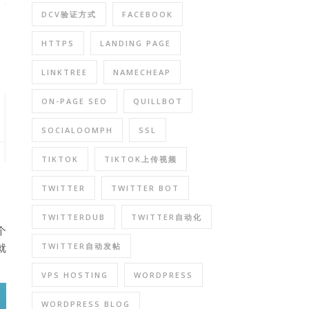
DCV验证方式
FACEBOOK
HTTPS
LANDING PAGE
LINKTREE
NAMECHEAP
ON-PAGE SEO
QUILLBOT
SOCIALOOMPH
SSL
TIKTOK
TIKTOK上传视频
TWITTER
TWITTER BOT
、
TWITTERDUB
TWITTER自动化
个
就
TWITTER自动发帖
VPS HOSTING
WORDPRESS
WORDPRESS BLOG