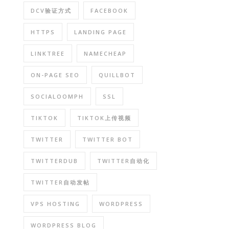
DCV验证方式
FACEBOOK
HTTPS
LANDING PAGE
LINKTREE
NAMECHEAP
ON-PAGE SEO
QUILLBOT
SOCIALOOMPH
SSL
TIKTOK
TIKTOK上传视频
TWITTER
TWITTER BOT
TWITTERDUB
TWITTER自动化
TWITTER自动发帖
VPS HOSTING
WORDPRESS
WORDPRESS BLOG