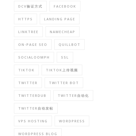
DCV验证方式
FACEBOOK
HTTPS
LANDING PAGE
LINKTREE
NAMECHEAP
ON-PAGE SEO
QUILLBOT
SOCIALOOMPH
SSL
TIKTOK
TIKTOK上传视频
TWITTER
TWITTER BOT
TWITTERDUB
TWITTER自动化
TWITTER自动发帖
VPS HOSTING
WORDPRESS
WORDPRESS BLOG