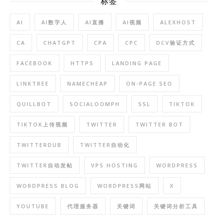
标签
AI
AI数字人
AI直播
AI视频
ALEXHOST
CA
CHATGPT
CPA
CPC
DCV验证方式
FACEBOOK
HTTPS
LANDING PAGE
LINKTREE
NAMECHEAP
ON-PAGE SEO
QUILLBOT
SOCIALOOMPH
SSL
TIKTOK
TIKTOK上传视频
TWITTER
TWITTER BOT
TWITTERDUB
TWITTER自动化
TWITTER自动发帖
VPS HOSTING
WORDPRESS
WORDPRESS BLOG
WORDPRESS网站
X
YOUTUBE
代理服务器
关键词
关键词分析工具