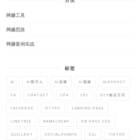
网赚工具
网赚思路
网赚案例实战
标签
AI
AI数字人
AI直播
AI视频
ALEXHOST
CA
CHATGPT
CPA
CPC
DCV验证方式
FACEBOOK
HTTPS
LANDING PAGE
LINKTREE
NAMECHEAP
ON-PAGE SEO
QUILLBOT
SOCIALOOMPH
SSL
TIKTOK