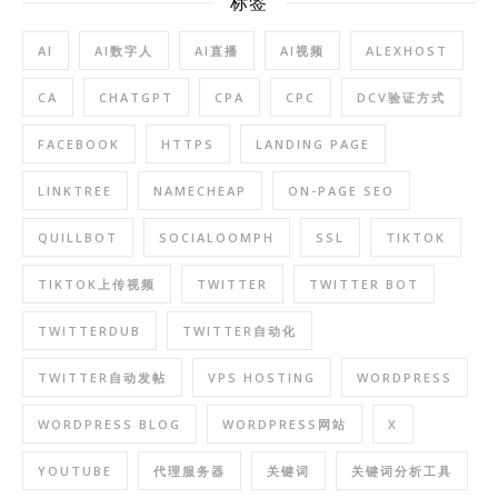
标签
AI
AI数字人
AI直播
AI视频
ALEXHOST
CA
CHATGPT
CPA
CPC
DCV验证方式
FACEBOOK
HTTPS
LANDING PAGE
LINKTREE
NAMECHEAP
ON-PAGE SEO
QUILLBOT
SOCIALOOMPH
SSL
TIKTOK
TIKTOK上传视频
TWITTER
TWITTER BOT
TWITTERDUB
TWITTER自动化
TWITTER自动发帖
VPS HOSTING
WORDPRESS
WORDPRESS BLOG
WORDPRESS网站
X
YOUTUBE
代理服务器
关键词
关键词分析工具