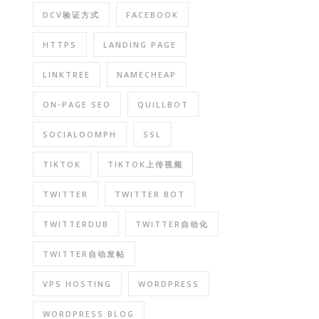
DCV验证方式
FACEBOOK
HTTPS
LANDING PAGE
LINKTREE
NAMECHEAP
ON-PAGE SEO
QUILLBOT
SOCIALOOMPH
SSL
TIKTOK
TIKTOK上传视频
TWITTER
TWITTER BOT
TWITTERDUB
TWITTER自动化
TWITTER自动发帖
VPS HOSTING
WORDPRESS
WORDPRESS BLOG