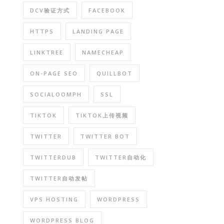
DCV验证方式
FACEBOOK
HTTPS
LANDING PAGE
LINKTREE
NAMECHEAP
ON-PAGE SEO
QUILLBOT
SOCIALOOMPH
SSL
TIKTOK
TIKTOK上传视频
TWITTER
TWITTER BOT
TWITTERDUB
TWITTER自动化
TWITTER自动发帖
VPS HOSTING
WORDPRESS
WORDPRESS BLOG