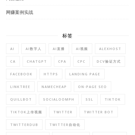
网赚案例实战
标签
AI
AI数字人
AI直播
AI视频
ALEXHOST
CA
CHATGPT
CPA
CPC
DCV验证方式
FACEBOOK
HTTPS
LANDING PAGE
LINKTREE
NAMECHEAP
ON-PAGE SEO
QUILLBOT
SOCIALOOMPH
SSL
TIKTOK
TIKTOK上传视频
TWITTER
TWITTER BOT
TWITTERDUB
TWITTER自动化